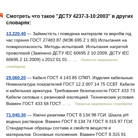
Смотреть что такое "ДСТУ 4237-3-10:2003" в других
словарях:
13.220.40
— Займистість і поведінка матеріалів та виробів під
час горіння ГОСТ 27483 87 (МЭК 695 2 1 80) Испытания на
пожароопасность. Методы испытаний. Испытания нагретой
проволокой (Замінено ДСТУ IEC 60695 2 10:2009, ДСТУ IEC
60695 2 11:2009) з 2012 01 01… …
Покажчик національних
стандартів
29.060.20
— Кабелі ГОСТ 4.143 85 СПКП. Изделия кабельные.
Номенклатура показателей ГОСТ 12.2.007.14 75 ССБТ. Кабели
и кабельная арматура. Требования безопасности ГОСТ 433 73
Кабели силовые с резиновой изоляцией. Технические условия.
Взамен ГОСТ 433 58 ГОСТ… …
Покажчик національних стандартів
71.040.30
— Хімічні реактиви ГОСТ 8.134 98 ГСИ. Шкала рН
водных растворов. Взамен ГОСТ 8.134 74 ГОСТ 8.315 97 ГСИ.
Стандартные образцы состава и свойств веществ и
материалов. Основные положения. Взамен ГОСТ 8.315 91