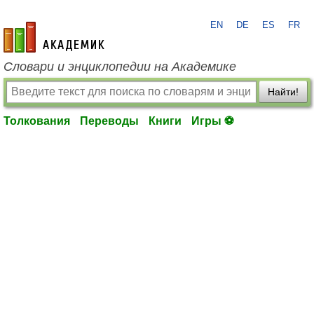
EN
DE
ES
FR
academic.ru
Словари и энциклопедии на Академике
Найти!
Толкования
Переводы
Книги
Игры ⚽